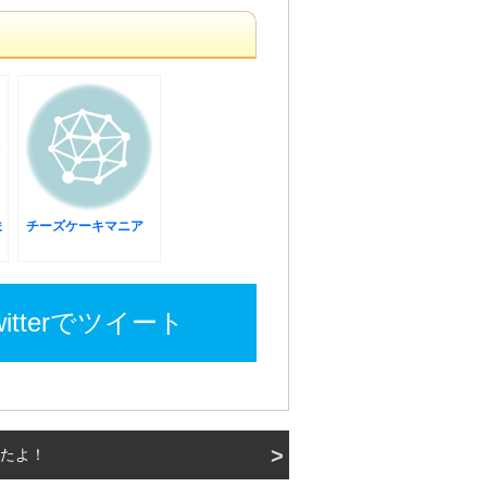
ま
チーズケーキマニア
witterでツイート
たよ！