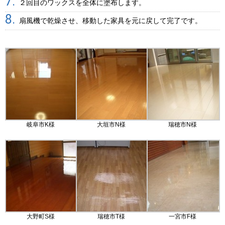
２回目のワックスを全体に塗布します。
扇風機で乾燥させ、移動した家具を元に戻して完了です。
岐阜市K様
大垣市N様
瑞穂市N様
大野町S様
瑞穂市T様
一宮市F様