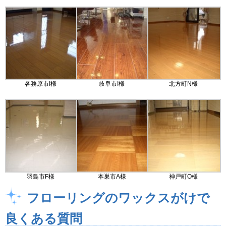
各務原市I様
岐阜市I様
北方町N様
羽島市F様
本巣市A様
神戸町O様
フローリングのワックスがけで
良くある質問