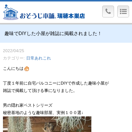
趣味でDIYした小屋が雑誌に掲載されました！
2022/04/25
カテゴリー
日常あれこれ
こんにちは
丁度１年前に自宅バルコニーにDIYで作成した趣味小屋が
雑誌で掲載して頂ける事になりました。
男の隠れ家ベストシリーズ
秘密基地のような趣味部屋、実例１００選↓