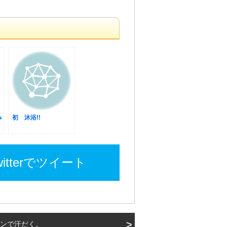
み
初 沐浴!!
witterでツイート
ンで汗だく。