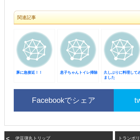
関連記事
豚に急接近！！
息子ちゃんトイレ掃除
久しぶりに料理して
ました
Facebookでシェア
t
伊豆弾丸トリップ
トランポリ