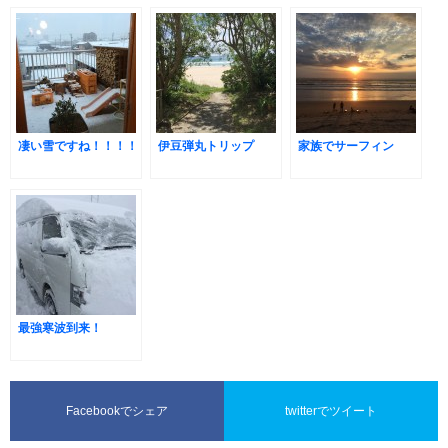
凄い雪ですね！！！！
伊豆弾丸トリップ
家族でサーフィン
最強寒波到来！
Facebookでシェア
twitterでツイート