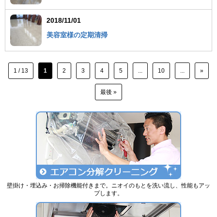
2018/11/01
美容室様の定期清掃
1 / 13
1
2
3
4
5
...
10
...
»
最後 »
壁掛け・埋込み・お掃除機能付きまで。ニオイのもとを洗い流し、性能もアッ
プします。