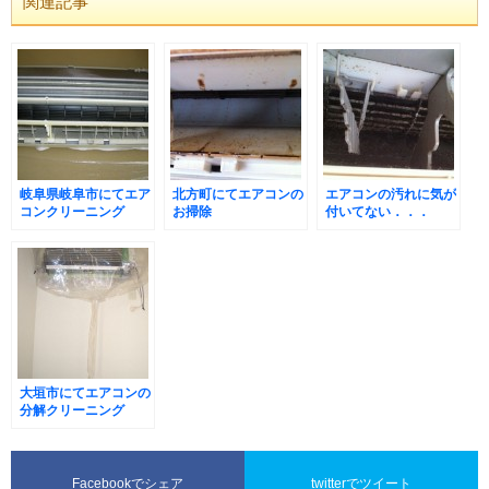
関連記事
岐阜県岐阜市にてエア
北方町にてエアコンの
エアコンの汚れに気が
コンクリーニング
お掃除
付いてない．．．
大垣市にてエアコンの
分解クリーニング
Facebookでシェア
twitterでツイート