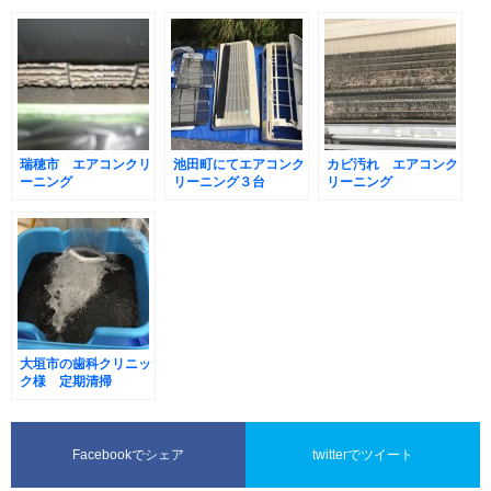
瑞穂市 エアコンクリ
池田町にてエアコンク
カビ汚れ エアコンク
ーニング
リーニング３台
リーニング
大垣市の歯科クリニッ
ク様 定期清掃
Facebookでシェア
twitterでツイート