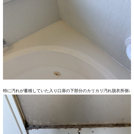
特に汚れが蓄積していた入り口扉の下部分のカリカリ汚れ脱衣所側↓