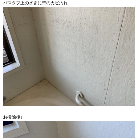
バスタブ上の水垢に壁のカビ汚れ↓
お掃除後↓