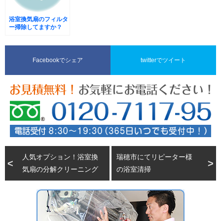
浴室換気扇のフィルタ
ー掃除してますか？
Facebookでシェア
twitterでツイート
人気オプション！浴室換
瑞穂市にてリピーター様
気扇の分解クリーニング
の浴室清掃