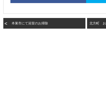
本巣市にて浴室のお掃除
北方町 お