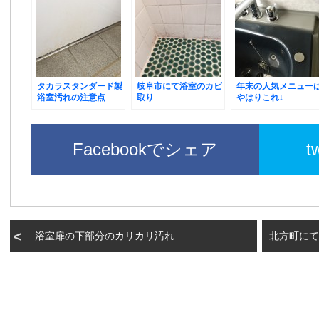
タカラスタンダード製
岐阜市にて浴室のカビ
年末の人気メニュー
浴室汚れの注意点
取り
やはりこれ↓
Facebookでシェア
t
浴室扉の下部分のカリカリ汚れ
北方町にて