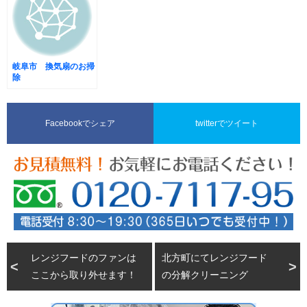
岐阜市 換気扇のお掃
除
Facebookでシェア
twitterでツイート
レンジフードのファンは
北方町にてレンジフード
ここから取り外せます！
の分解クリーニング