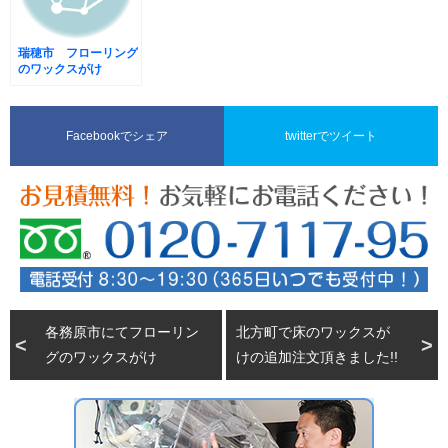
瑞穂市 フローリング
のワックスがけ
Facebookでシェア
twitterでツイート
各務原市にてフローリン
北方町で床のワックスが
グのワックスがけ
けの追加注文頂きました!!