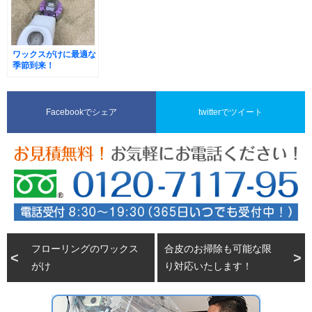
ワックスがけに最適な
季節到来！
Facebookでシェア
twitterでツイート
フローリングのワックス
合皮のお掃除も可能な限
がけ
り対応いたします！