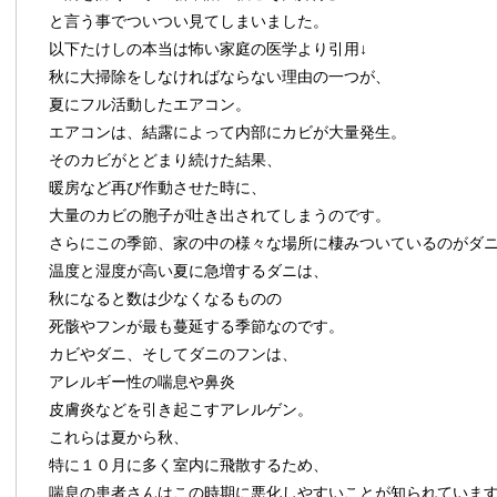
と言う事でついつい見てしまいました。
以下たけしの本当は怖い家庭の医学より引用↓
秋に大掃除をしなければならない理由の一つが、
夏にフル活動したエアコン。
エアコンは、結露によって内部にカビが大量発生。
そのカビがとどまり続けた結果、
暖房など再び作動させた時に、
大量のカビの胞子が吐き出されてしまうのです。
さらにこの季節、家の中の様々な場所に棲みついているのがダ
温度と湿度が高い夏に急増するダニは、
秋になると数は少なくなるものの
死骸やフンが最も蔓延する季節なのです。
カビやダニ、そしてダニのフンは、
アレルギー性の喘息や鼻炎
皮膚炎などを引き起こすアレルゲン。
これらは夏から秋、
特に１０月に多く室内に飛散するため、
喘息の患者さんはこの時期に悪化しやすいことが知られていま