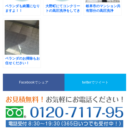
ベランダも綺麗になり
大野町にてコンクリー
岐阜市のマンション共
ますよ！！
トの高圧洗浄をしてき
有部分の高圧洗浄
ました。
ベランダのお掃除もお
任せください！
Facebookでシェア
twitterでツイート