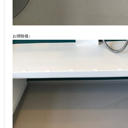
お掃除後↓