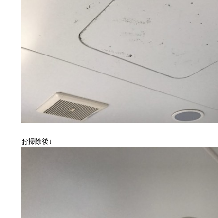
お掃除後↓