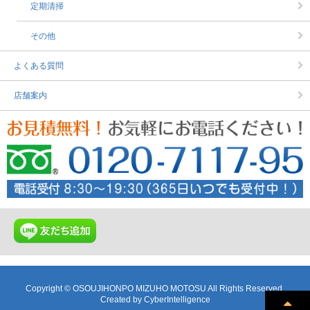
定期清掃
その他
よくある質問
店舗案内
Copyright © OSOUJIHONPO MIZUHO MOTOSU All Rights Reserved.
Created by
CyberIntelligence