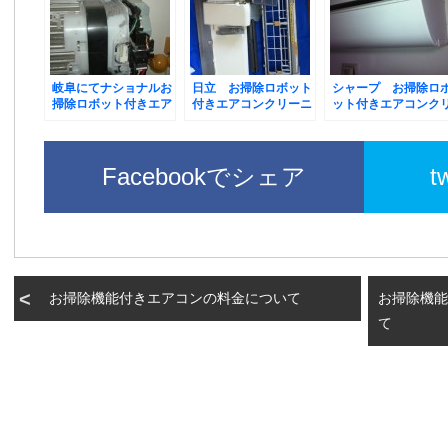
岐阜にてナショナルお
日立 お掃除ロボット
シャープ お掃除ロ
掃除ロボット付きエア
付きエアコンクリーニ
ット付きエアコンク
コンクリーニング
ング
ーニング
Facebookでシェア
t
お掃除機能付きエアコンの料金について
お掃除機能
て