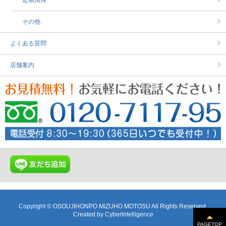
定期清掃
その他
よくある質問
店舗案内
Copyright © OSOUJIHONPO MIZUHO MOTOSU All Rights Reserved.
Created by
CyberIntelligence
PAGETOP