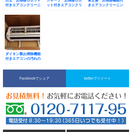
日立 お掃除ロボット
シャープ お掃除ロボ
東芝製 お掃除機能付
付きエアコンクリーニ
ット付きエアコンクリ
きエアコンクリーニン
ング
ーニング
グ
ダイキン製お掃除機能
付きエアコンの汚れの
特徴
Facebookでシェア
twitterでツイート