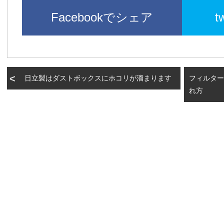
Facebookでシェア
t
日立製はダストボックスにホコリが溜まります
フィルター
れ方