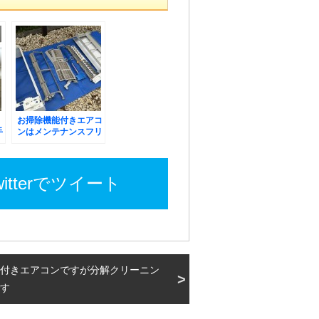
お掃除機能付きエアコ
手
ンはメンテナンスフリ
ーではありません！
witterでツイート
付きエアコンですが分解クリーニン
す