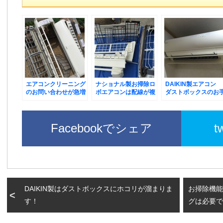
エアコンクリーニング
ナショナル製お掃除ロ
DAIKIN製エアコン
のお問い合わせが急増
ボエアコンは配線が複
ダストボックスのお
しております。
雑です。
入れ
Facebookでシェア
t
DAIKIN製はダストボックスにホコリが溜まりま
お掃除機能
す！
グは必要で