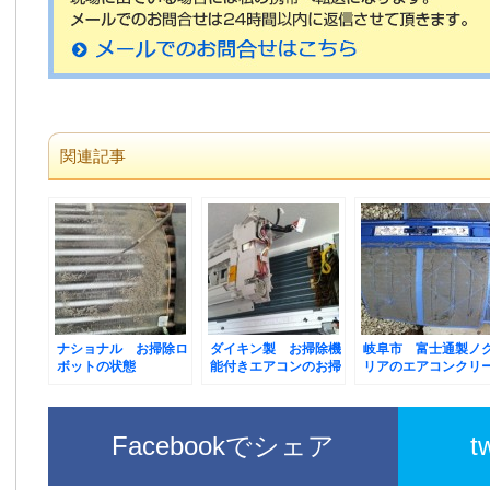
関連記事
ナショナル お掃除ロ
ダイキン製 お掃除機
岐阜市 富士通製ノ
ボットの状態
能付きエアコンのお掃
リアのエアコンクリ
除
ニング
Facebookでシェア
t