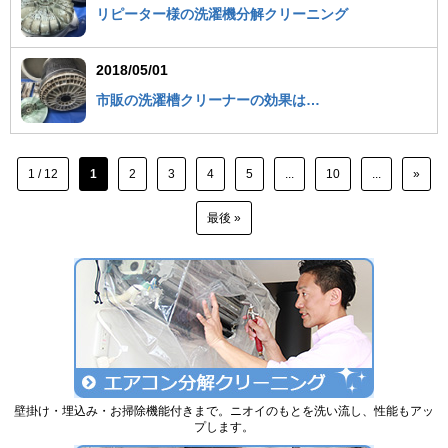
リピーター様の洗濯機分解クリーニング
2018/05/01
市販の洗濯槽クリーナーの効果は…
1 / 12
1
2
3
4
5
...
10
...
»
最後 »
壁掛け・埋込み・お掃除機能付きまで。ニオイのもとを洗い流し、性能もアッ
プします。