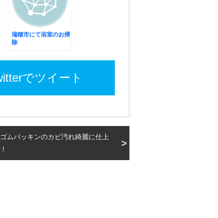
瑞穂市にて浴室のお掃
除
witterでツイート
ゴムパッキンのカビ汚れ綺麗に仕上
！