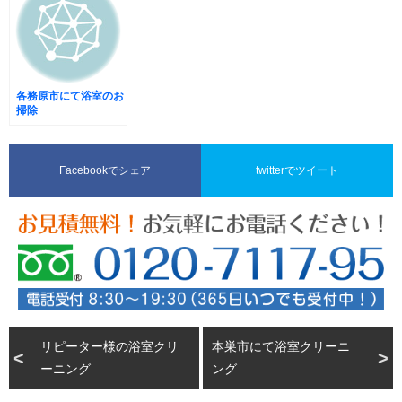
各務原市にて浴室のお
掃除
Facebookでシェア
twitterでツイート
リピーター様の浴室クリ
本巣市にて浴室クリーニ
ーニング
ング