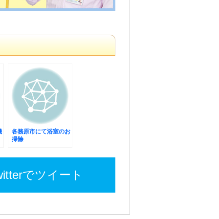
機
各務原市にて浴室のお
掃除
witterでツイート