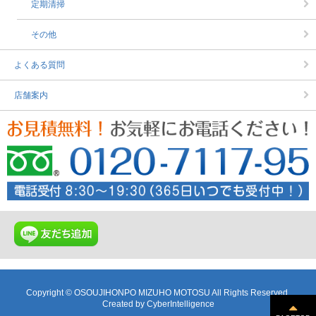
定期清掃
その他
よくある質問
店舗案内
Copyright © OSOUJIHONPO MIZUHO MOTOSU All Rights Reserved.
Created by
CyberIntelligence