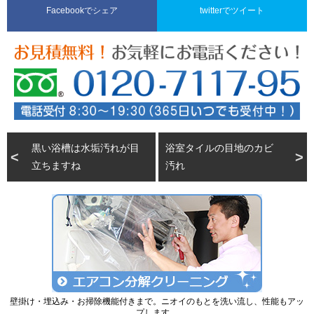
Facebookでシェア
twitterでツイート
黒い浴槽は水垢汚れが目
浴室タイルの目地のカビ
立ちますね
汚れ
壁掛け・埋込み・お掃除機能付きまで。ニオイのもとを洗い流し、性能もアッ
プします。