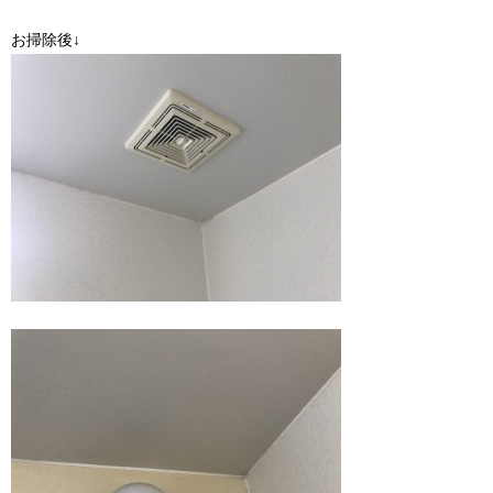
お掃除後↓