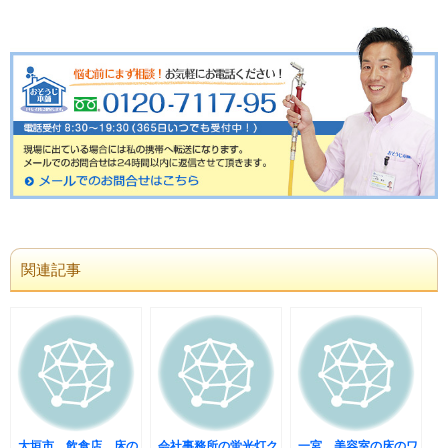
関連記事
大垣市 飲食店 床の
会社事務所の蛍光灯ク
一宮 美容室の床のワ