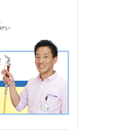
す。
^)／