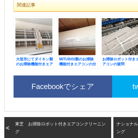
関連記事
大垣市にてダイキン製
MITUBISI製のお掃除
お掃除ロボット付き
のお掃除機能付きエア
機能付きエアコンの分
アコンの疑問
コンの分解クリーニン
解クリーニング
グ
Facebookでシェア
t
東芝 お掃除ロボット付きエアコンクリーニン
ナショナル
グ
ング