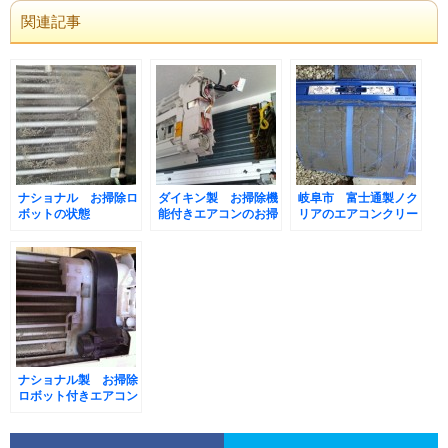
関連記事
ナショナル お掃除ロ
ダイキン製 お掃除機
岐阜市 富士通製ノク
ボットの状態
能付きエアコンのお掃
リアのエアコンクリー
除
ニング
ナショナル製 お掃除
ロボット付きエアコン
のお掃除