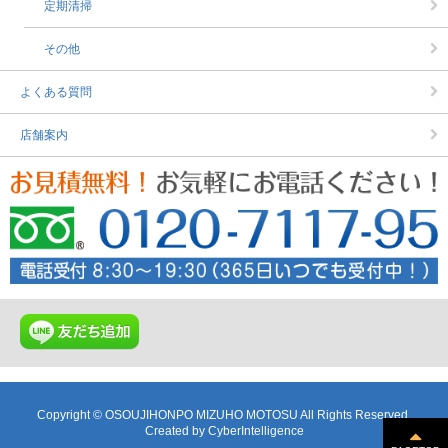
定期清掃
その他
よくある質問
店舗案内
Copyright © OSOUJIHONPO MIZUHO MOTOSU All Rights Reserved.
Created by
CyberIntelligence