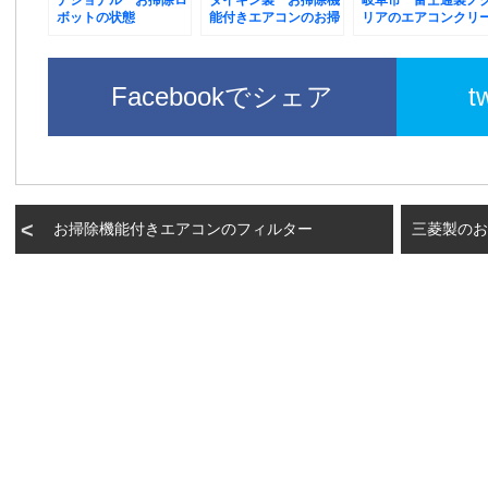
ナショナル お掃除ロ
ダイキン製 お掃除機
岐阜市 富士通製ノ
ボットの状態
能付きエアコンのお掃
リアのエアコンクリ
除
ニング
Facebookでシェア
t
お掃除機能付きエアコンのフィルター
三菱製のお