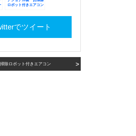
ク
ナショナル製 お掃除
ー
ロボット付きエアコン
のお掃除
witterでツイート
掃除ロボット付きエアコン