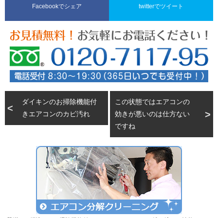
Facebookでシェア
twitterでツイート
ダイキンのお掃除機能付
この状態ではエアコンの
きエアコンのカビ汚れ
効きが悪いのは仕方ない
ですね