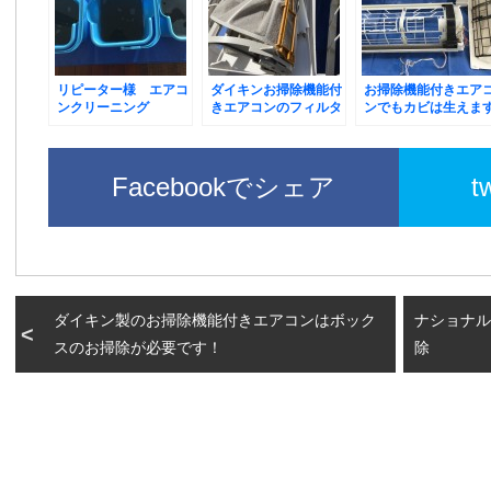
リピーター様 エアコ
ダイキンお掃除機能付
お掃除機能付きエア
ンクリーニング
きエアコンのフィルタ
ンでもカビは生えま
ー不具合
のでご注意を！
Facebookでシェア
t
ダイキン製のお掃除機能付きエアコンはボック
ナショナル
スのお掃除が必要です！
除