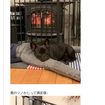
鹿のツノかじって満足寝↓