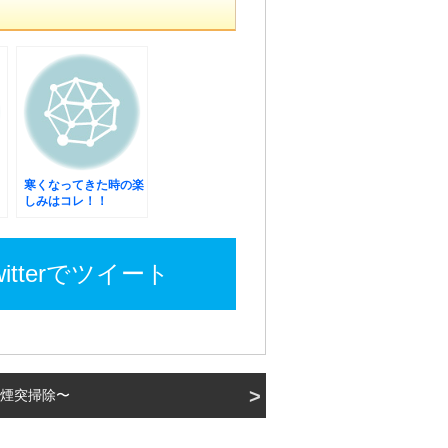
寒くなってきた時の楽
しみはコレ！！
witterでツイート
煙突掃除〜