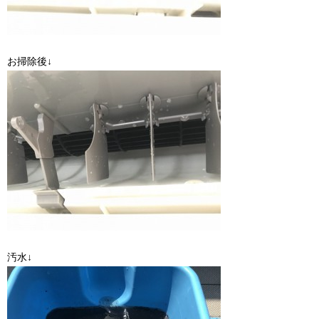
お掃除後↓
汚水↓