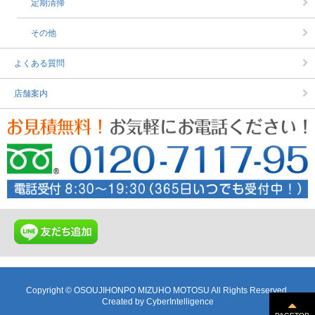
定期清掃
その他
よくある質問
店舗案内
Copyright © OSOUJIHONPO MIZUHO MOTOSU All Rights Reserved.
Created by
CyberIntelligence