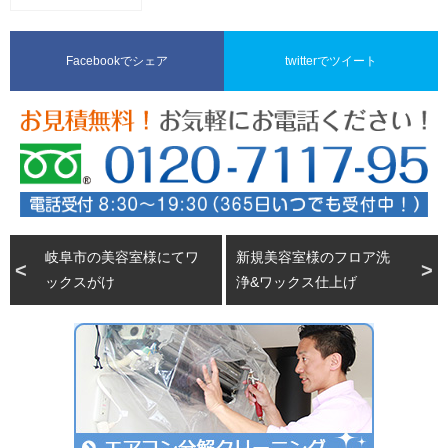
Facebookでシェア
twitterでツイート
岐阜市の美容室様にてワ
新規美容室様のフロア洗
ックスがけ
浄&ワックス仕上げ