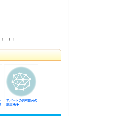
す！！！！
ー
アパートの共有部分の
実
高圧洗浄