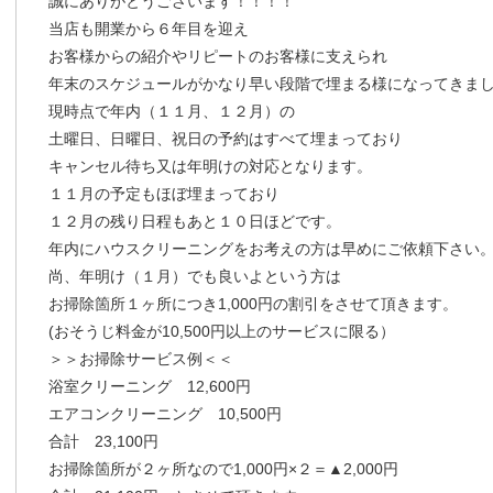
誠にありがとうございます！！！！
当店も開業から６年目を迎え
お客様からの紹介やリピートのお客様に支えられ
年末のスケジュールがかなり早い段階で埋まる様になってきま
現時点で年内（１１月、１２月）の
土曜日、日曜日、祝日の予約はすべて埋まっており
キャンセル待ち又は年明けの対応となります。
１１月の予定もほぼ埋まっており
１２月の残り日程もあと１０日ほどです。
年内にハウスクリーニングをお考えの方は早めにご依頼下さい
尚、年明け（１月）でも良いよという方は
お掃除箇所１ヶ所につき1,000円の割引をさせて頂きます。
(おそうじ料金が10,500円以上のサービスに限る）
＞＞お掃除サービス例＜＜
浴室クリーニング 12,600円
エアコンクリーニング 10,500円
合計 23,100円
お掃除箇所が２ヶ所なので1,000円×２＝▲2,000円