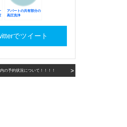
ー
アパートの共有部分の
実
高圧洗浄
witterでツイート
内の予約状況について！！！！