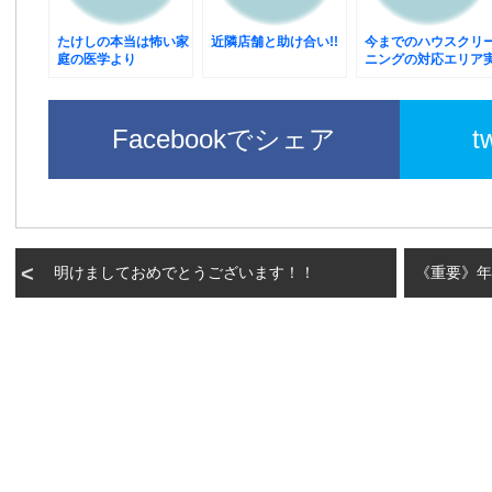
たけしの本当は怖い家
近隣店舗と助け合い!!
今までのハウスクリ
庭の医学より
ニングの対応エリア
績
Facebookでシェア
t
明けましておめでとうございます！！
《重要》年